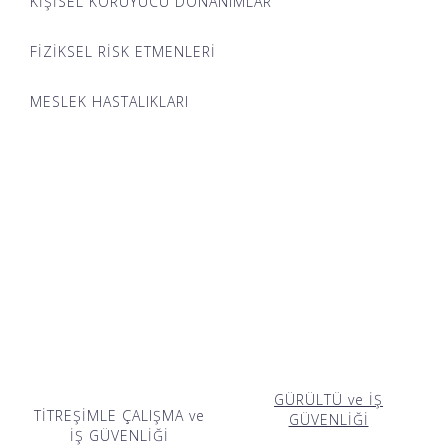
KİŞİSEL KORUYUCU DONANIMLAR
FİZİKSEL RİSK ETMENLERİ
MESLEK HASTALIKLARI
GÜRÜLTÜ ve İŞ
TİTREŞİMLE ÇALIŞMA ve
GÜVENLİĞİ
İŞ GÜVENLİĞİ