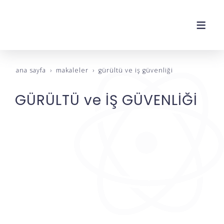
ana sayfa
makaleler
gürültü ve i̇ş güvenli̇ği̇
GÜRÜLTÜ ve İŞ GÜVENLİĞİ