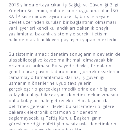
2018 yılında ortaya çıkan İş Sağlığı ve Güvenliği Bilgi
Yönetim Sistemini, daha eski bir uygulama olan
İSG-
KATİP
sisteminden ayıran özellik; bir site veya e-
devlet üzerinden kurulan bir bağlantının olmaması
yani işyerleri kendi kullandıkları bakanlık onaylı
yazılımlarla, bakanlık sistemiyle sürekli iletişim
halinde olarak anlık veri paylaşımı yapabilmektedir.
Bu sistemin amacı; denetim sonuçlarının devletin de
ulaşabileceği ve kaybolma ihtimali olmayacak bir
ortama aktarılması. Bu sayede devlet, firmaların
genel olarak güvenlik durumlarını görerek eksiklerini
tamamlayıp tamamlamadıklarına, iş güvenliği
uzmanının önerilerine uyup tavsiyelerini
gerçekleştirip gerçekleştirmediklerine dair bilgilere
kolaylıkla ulaşabilecek yani denetim mekanizmasını
daha kolay bir hale getirecektir. Ancak şunu da
belirtmek gerekir ki devlet bu sistemdeki bilgilere
bakarak elektronik ortamdan bir denetim
sağlamayacak, İş Teftiş Kurulu Başkanlığının
görevlendirdiği müfettişler vasıtasıyla denetimlerini
gerçekleştirmeye devam edecektir.