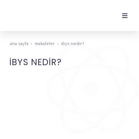
ana sayfa
makaleler
i̇bys nedi̇r?
İBYS NEDİR?