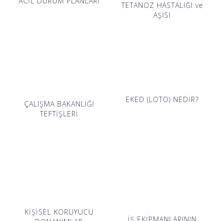
ACİL DURUM PLANLARI
TETANOZ HASTALIĞI ve
AŞISI
EKED (LOTO) NEDİR?
ÇALIŞMA BAKANLIĞI
TEFTİŞLERİ
KİŞİSEL KORUYUCU
İŞ EKİPMANLARININ