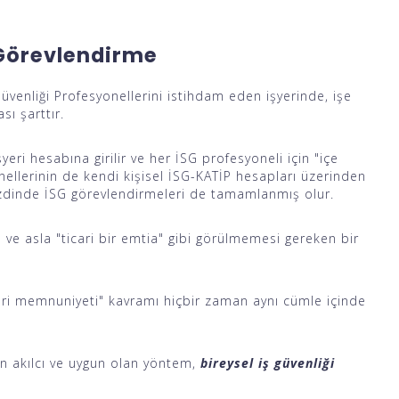
 Görevlendirme
 Güvenliği Profesyonellerini istihdam eden işyerinde, işe
sı şarttır.
eri hesabına girilir ve her İSG profesyoneli için "içe
ellerinin de kendi kişisel İSG-KATİP hesapları üzerinden
nezdinde İSG görevlendirmeleri de tamamlanmış olur.
n ve asla "ticari bir emtia" gibi görülmemesi gereken bir
şteri memnuniyeti" kavramı hiçbir zaman aynı cümle içinde
çin akılcı ve uygun olan yöntem,
bireysel iş güvenliği