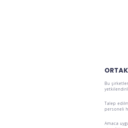
ORTAK 
Bu şirketle
yetkilendir
Talep edilm
personeli h
Amaca uygu