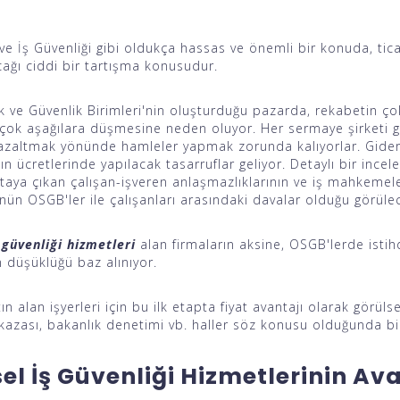
ı ve İş Güvenliği gibi oldukça hassas ve önemli bir konuda, t
acağı ciddi bir tartışma konusudur.
k ve Güvenlik Birimleri'nin oluşturduğu pazarda, rekabetin ç
n çok aşağılara düşmesine neden oluyor. Her sermaye şirketi gi
 azaltmak yönünde hamleler yapmak zorunda kalıyorlar. Giderle
nın ücretlerinde yapılacak tasarruflar geliyor. Detaylı bir i
taya çıkan çalışan-işveren anlaşmazlıklarının ve iş mahkemel
ün OSGB'ler ile çalışanları arasındaki davalar olduğu görülec
 güvenliği hizmetleri
alan firmaların aksine, OSGB'lerde istih
 düşüklüğü baz alınıyor.
ın alan işyerleri için bu ilk etapta fiyat avantajı olarak görül
 kazası, bakanlık denetimi vb. haller söz konusu olduğunda bi
el İş Güvenliği Hizmetlerinin Av