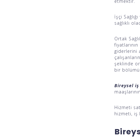
etmektir.
İşçi Sağlığ
sağlıklı ol
Ortak Sağlı
fiyatlarını
giderlerini
çalışanları
şeklinde or
bir bölümün
Bireysel iş
maaşlarının
Hizmeti sat
hizmeti, iş
Bireys