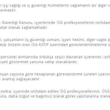
in işçi sağlığı ve iş güvenliği hizmetlerini sağlamanın bir diğer 
dermektir.
ve Güvenliği Kanunu, işyerlerinde İSG profesyonellerini istihda
meye olanak sağlamaktadır.
, çalışanların (iş güvenliği uzmanı, işyeri hekimi, diğer sağlık p
akip Sistemi olan İSG-KATİP üzerinden görevlendirilmelerine 
 personel alımlarında oldukça seçici davranan işverenler, is
iyeti göstermek şansına sahip olacaklardır.
alışan sayısına göre hesaplanan görevlendirme süreleri üzerin
 avantaj sağlayacaktır.
i nokta; işyerinde istihdam edilen İSG profesyonellerinin, O
ına, daha özgün ve bağımsız olarak görev yapmalarına olana