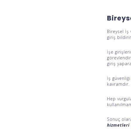
Bireys
Bireysel İş
giriş bildi
İşe girişle
görevlendir
giriş yapa
İş güvenliğ
kavramdır.
Hep vurgula
kullanılmam
Sonuç olara
hizmetleri