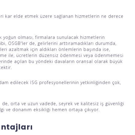
icari kar elde etmek üzere sağlanan hizmetlerin ne derece
ok yoğun olması, firmalara sunulacak hizmetlerin
bi, OSGB'ler de, gelirlerini arttıramadıkları durumda,
ri azaltmak için aldıkları önlemlerin başında ise,
nceleme ile, ücretlerin düzensiz ödenmesi veya ödenmemesi
erinde açılan bu yöndeki davaların oransal olarak büyük
ektir.
dam edilecek İSG profesyonellerinin yetkinliğinden çok,
se de, orta ve uzun vadede, seyrek ve kalitesiz iş güvenliği
lgi ve donanım eksikliği hemen ortaya çıkıyor.
antajları