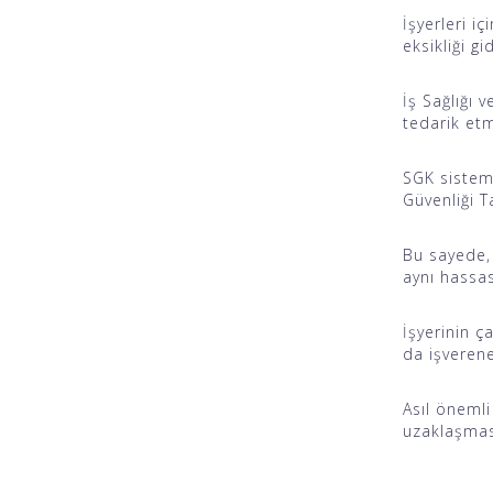
İşyerleri iç
eksikliği gi
İş Sağlığı 
tedarik et
SGK sistemi
Güvenliği T
Bu sayede,
aynı hassas
İşyerinin ç
da işverene
Asıl öneml
uzaklaşmas