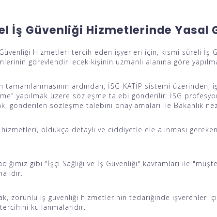
el İş Güvenliği Hizmetlerinde Yasal
 Güvenliği Hizmetleri tercih eden işyerleri için, kısmi süreli İş
rimlerinin görevlendirilecek kişinin uzmanlı alanına göre yapılma
rin tamamlanmasının ardından, İSG-KATİP sistemi üzerinden, işy
me" yapılmak üzere sözleşme talebi gönderilir. İSG profesyon
rak, gönderilen sözleşme talebini onaylamaları ile Bakanlık 
i hizmetleri, oldukça detaylı ve ciddiyetle ele alınması gereke
dığımız gibi "İşçi Sağlığı ve İş Güvenliği" kavramları ile "mü
alıdır.
k, zorunlu iş güvenliği hizmetlerinin tedariğinde işverenler i
tercihini kullanmalarıdır.