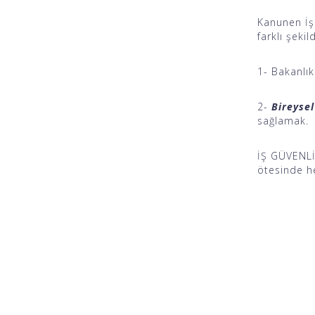
Kanunen İşç
farklı şek
1- Bakanlık
2-
Bireysel
sağlamak.
İŞ GÜVENLİĞ
ötesinde he