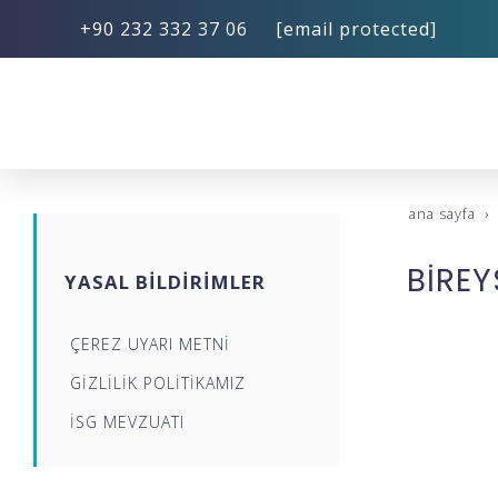
+90 232 332 37 06
[email protected]
ana sayfa
BİREY
YASAL BİLDİRİMLER
ÇEREZ UYARI METNİ
GİZLİLİK POLİTİKAMIZ
İSG MEVZUATI