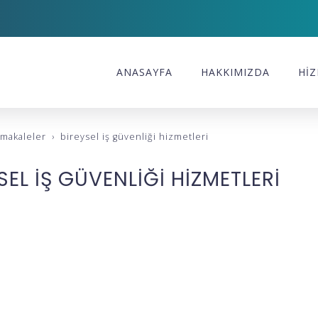
ANASAYFA
HAKKIMIZDA
HİZ
makaleler
bi̇reysel i̇ş güvenli̇ği̇ hi̇zmetleri̇
SEL İŞ GÜVENLİĞİ HİZMETLERİ