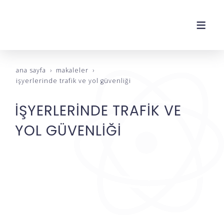
ana sayfa
makaleler
i̇şyerleri̇nde trafi̇k ve yol güvenli̇ği̇
İŞYERLERİNDE TRAFİK VE
YOL GÜVENLİĞİ