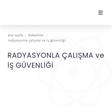
ana sayfa
makaleler
radyasyonla çalişma ve i̇ş güvenli̇ği̇
RADYASYONLA ÇALIŞMA ve
İŞ GÜVENLİĞİ