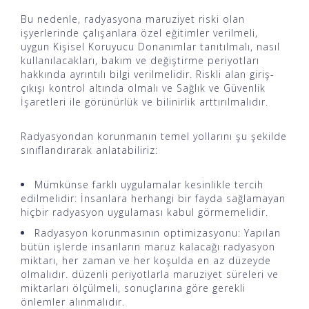
Bu nedenle, radyasyona maruziyet riski olan
işyerlerinde çalışanlara özel eğitimler verilmeli,
uygun
Kişisel Koruyucu Donanımlar
tanıtılmalı, nasıl
kullanılacakları, bakım ve değiştirme periyotları
hakkında ayrıntılı bilgi verilmelidir. Riskli alan giriş-
çıkışı kontrol altında olmalı ve
Sağlık ve Güvenlik
İşaretleri
ile görünürlük ve bilinirlik arttırılmalıdır.
Radyasyondan korunmanın temel yollarını şu şekilde
sınıflandırarak anlatabiliriz:
Mümkünse farklı uygulamalar kesinlikle tercih
edilmelidir: İnsanlara herhangi bir fayda sağlamayan
hiçbir radyasyon uygulaması kabul görmemelidir.
Radyasyon korunmasının optimizasyonu: Yapılan
bütün işlerde insanların maruz kalacağı radyasyon
miktarı, her zaman ve her koşulda en az düzeyde
olmalıdır. düzenli periyotlarla maruziyet süreleri ve
miktarları ölçülmeli, sonuçlarına göre gerekli
önlemler alınmalıdır.