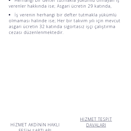
Herhangi bir defter tutmakla yükümlü olmayan iş
verenler hakkında ise; Asgari ücretin 29 katında,
İş verenin herhangi bir defter tutmakla yükümlü
olmaması halinde ise; Her bir takvim yılı için mevcut
asgari ücretin 32 katında sigortasız işçi çalıştırma
cezası düzenlenmektedir.
HİZMET TESPİT
HİZMET AKDİNİN HAKLI
DAVALARI
FESİH ŞARTLARI