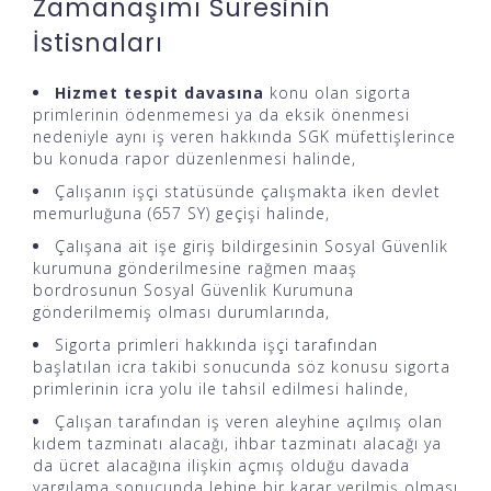
Zamanaşımı Süresinin
İstisnaları
Hizmet tespit davasına
konu olan sigorta
primlerinin ödenmemesi ya da eksik önenmesi
nedeniyle aynı iş veren hakkında SGK müfettişlerince
bu konuda rapor düzenlenmesi halinde,
Çalışanın işçi statüsünde çalışmakta iken devlet
memurluğuna (657 SY) geçişi halinde,
Çalışana ait işe giriş bildirgesinin Sosyal Güvenlik
kurumuna gönderilmesine rağmen maaş
bordrosunun Sosyal Güvenlik Kurumuna
gönderilmemiş olması durumlarında,
Sigorta primleri hakkında işçi tarafından
başlatılan icra takibi sonucunda söz konusu sigorta
primlerinin icra yolu ile tahsil edilmesi halinde,
Çalışan tarafından iş veren aleyhine açılmış olan
kıdem tazminatı alacağı, ihbar tazminatı alacağı ya
da ücret alacağına ilişkin açmış olduğu davada
yargılama sonucunda lehine bir karar verilmiş olması