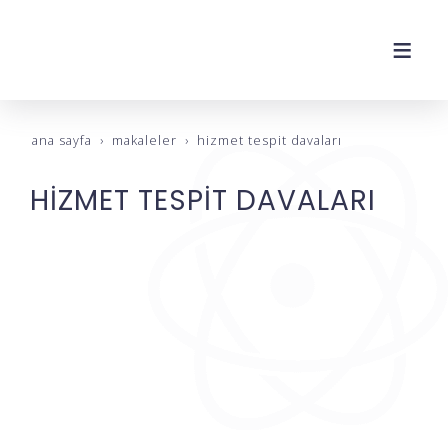
ana sayfa
makaleler
hi̇zmet tespi̇t davalari
HİZMET TESPİT DAVALARI