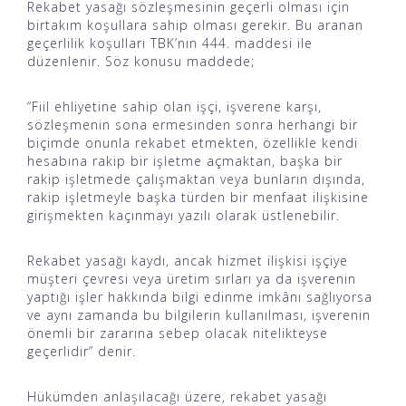
Rekabet yasağı sözleşmesinin geçerli olması için
birtakım koşullara sahip olması gerekir. Bu aranan
geçerlilik koşulları TBK’nın 444. maddesi ile
düzenlenir. Söz konusu maddede;
“Fiil ehliyetine sahip olan işçi, işverene karşı,
sözleşmenin sona ermesinden sonra herhangi bir
biçimde onunla rekabet etmekten, özellikle kendi
hesabına rakip bir işletme açmaktan, başka bir
rakip işletmede çalışmaktan veya bunların dışında,
rakip işletmeyle başka türden bir menfaat ilişkisine
girişmekten kaçınmayı yazılı olarak üstlenebilir.
Rekabet yasağı kaydı, ancak hizmet ilişkisi işçiye
müşteri çevresi veya üretim sırları ya da işverenin
yaptığı işler hakkında bilgi edinme imkânı sağlıyorsa
ve aynı zamanda bu bilgilerin kullanılması, işverenin
önemli bir zararına sebep olacak nitelikteyse
geçerlidir” denir.
Hükümden anlaşılacağı üzere, rekabet yasağı