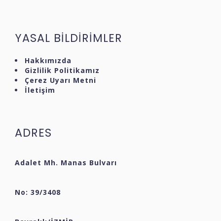
YASAL BİLDİRİMLER
Hakkımızda
Gizlilik Politikamız
Çerez Uyarı Metni
İletişim
ADRES
Adalet Mh. Manas Bulvarı
No: 39/3408