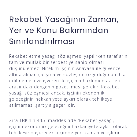
Rekabet Yasağının Zaman,
Yer ve Konu Bakımından
Sınırlandırılması
Rekabet etme yasağı sözleşmesi yapılırken tarafların
tam ve mutlak bir serbestiye sahip olması
düşünülemez. Nitekim işçinin Anayasa ile güvence
altına alınan çalışma ve sözleşme özgürlüğünün ihlal
edilmemesi ve işveren ile işçinin haklı menfaatleri
arasındaki dengenin gözetilmesi gerekir. Rekabet
yasağı sözleşmesi ancak, işçinin ekonomik
geleceğinin hakkaniyete aykırı olarak tehlikeye
atılmaması şartıyla geçerlidir.
Zira TBK’nın 445. maddesinde “Rekabet yasağı,
işçinin ekonomik geleceğini hakkaniyete aykırı olarak
tehlikeye düşürecek biçimde yer, zaman ve işlerin