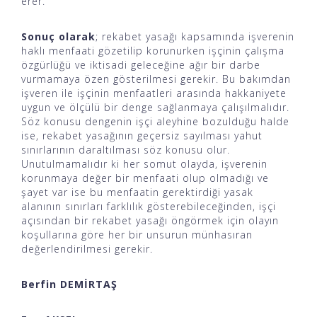
erer.
Sonuç olarak
; rekabet yasağı kapsamında işverenin
haklı menfaati gözetilip korunurken işçinin çalışma
özgürlüğü ve iktisadi geleceğine ağır bir darbe
vurmamaya özen gösterilmesi gerekir. Bu bakımdan
işveren ile işçinin menfaatleri arasında hakkaniyete
uygun ve ölçülü bir denge sağlanmaya çalışılmalıdır.
Söz konusu dengenin işçi aleyhine bozulduğu halde
ise, rekabet
yasağının
geçersiz sayılması yahut
sınırlarının daraltılması söz konusu olur.
Unutulmamalıdır ki her somut olayda, işverenin
korunmaya değer bir menfaati olup olmadığı ve
şayet var ise bu menfaatin gerektirdiği yasak
alanının
sınırları
farklılık gösterebileceğinden, işçi
açısından bir rekabet yasağı öngörmek için olayın
koşullarına göre her bir unsurun münhasıran
değerlendirilmesi gerekir.
Berfin DEMİRTAŞ