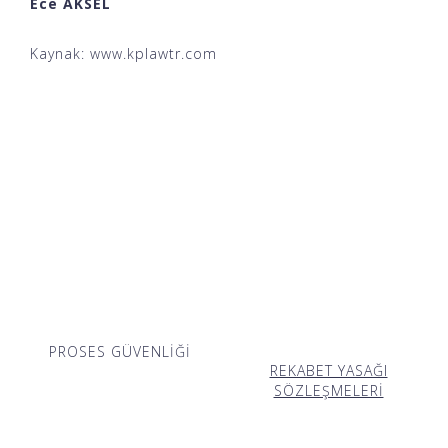
Ece AKSEL
Kaynak:
www.kplawtr.com
PROSES GÜVENLİĞİ
REKABET YASAĞI
SÖZLEŞMELERİ