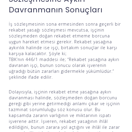
Davranmanın Sonuçları
İş sözleşmesinin sona ermesinden sonra geçerli bir
rekabet yasağı sözleşmesi mevcutsa, işçinin
sözleşmeden doğan rekabet etmeme borcuna
uygun hareket etmesi gerekir. Rekabet yasağına
aykırılık halinde ise işçi, birtakım sonuçlar ile karşı
karşıya kalacaktır. Şöyle ki;
TBK’nın 446/1 maddesi ile; “Rekabet yasağına aykırı
davranan işçi, bunun sonucu olarak işverenin
uğradığı bütün zararları gidermekle yükümlüdür.”
şeklinde ifade edilir.
Dolayısıyla, işçinin rekabet etme yasağına aykırı
davranması halinde, sözleşmeden doğan borcunu
gereği gibi yerine getirmediği anlamı çıkar ve işçinin
tazminat sorumluluğu söz konusu olur. Bu
kapsamda zararın varlığının ve miktarının ispatı
işverene aittir. İşveren, rekabet yasağının ihlâl
edildiğini, bunun zarara yol açtığını ve ihlâl ile zarar